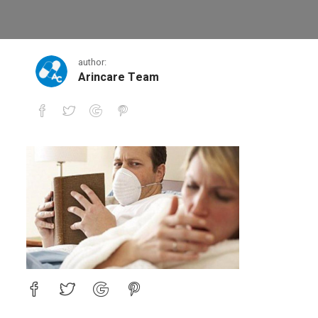
1
author:
Arincare Team
1