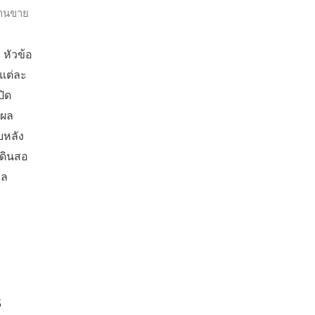
้านขาย
 หัวข้อ
งแต่ละ
ปิด
งผล
บบหลัง
 ดินสอ
ูล
ร