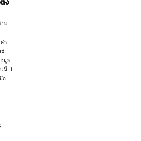
ั้ง
้าน
งค่า
rd
้อมูล
งนี้ 1.
ือ...
ร