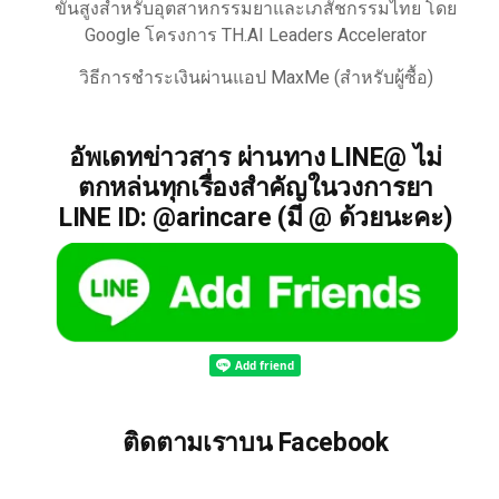
ขั้นสูงสำหรับอุตสาหกรรมยาและเภสัชกรรมไทย โดย
Google โครงการ TH.AI Leaders Accelerator
วิธีการชำระเงินผ่านแอป MaxMe (สำหรับผู้ซื้อ)
อัพเดทข่าวสาร ผ่านทาง LINE@ ไม่
ตกหล่นทุกเรื่องสำคัญในวงการยา
LINE ID: @arincare (มี @ ด้วยนะคะ)
ติดตามเราบน Facebook