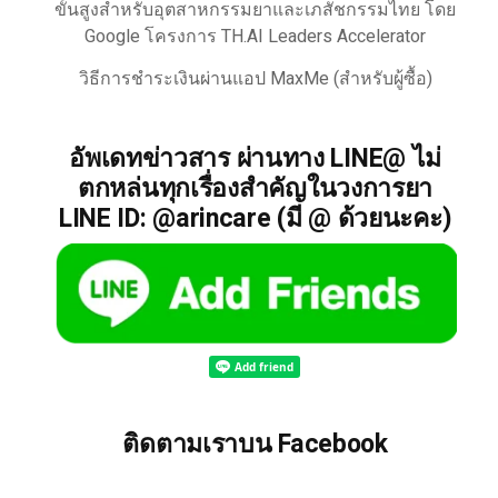
ขั้นสูงสำหรับอุตสาหกรรมยาและเภสัชกรรมไทย โดย
Google โครงการ TH.AI Leaders Accelerator
วิธีการชำระเงินผ่านแอป MaxMe (สำหรับผู้ซื้อ)
อัพเดทข่าวสาร ผ่านทาง LINE@ ไม่
ตกหล่นทุกเรื่องสำคัญในวงการยา
LINE ID: @arincare (มี @ ด้วยนะคะ)
ติดตามเราบน Facebook