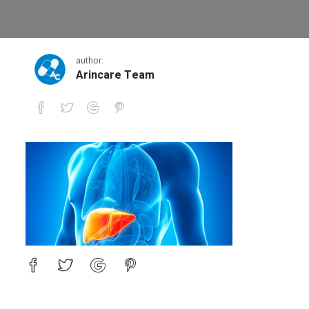
1
author:
Arincare Team
1