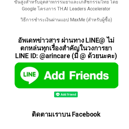
ขั้นสูงสำหรับอุตสาหกรรมยาและเภสัชกรรมไทย โดย
Google โครงการ TH.AI Leaders Accelerator
วิธีการชำระเงินผ่านแอป MaxMe (สำหรับผู้ซื้อ)
อัพเดทข่าวสาร ผ่านทาง LINE@ ไม่
ตกหล่นทุกเรื่องสำคัญในวงการยา
LINE ID: @arincare (มี @ ด้วยนะคะ)
ติดตามเราบน Facebook