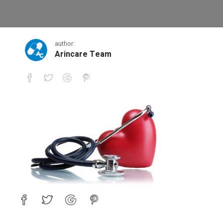
1
author:
Arincare Team
1