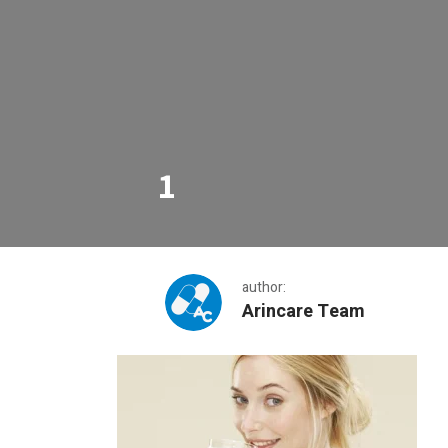
1
author:
Arincare Team
1