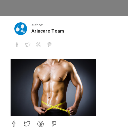
1
author:
Arincare Team
1