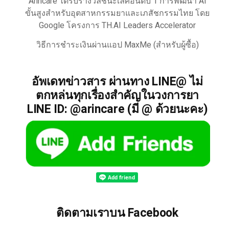
Arincare ได้รับรางวัลชนะเลิศอันดับ 1 การพัฒนา AI
ขั้นสูงสำหรับอุตสาหกรรมยาและเภสัชกรรมไทย โดย
Google โครงการ TH.AI Leaders Accelerator
วิธีการชำระเงินผ่านแอป MaxMe (สำหรับผู้ซื้อ)
อัพเดทข่าวสาร ผ่านทาง LINE@ ไม่
ตกหล่นทุกเรื่องสำคัญในวงการยา
LINE ID: @arincare (มี @ ด้วยนะคะ)
ติดตามเราบน Facebook