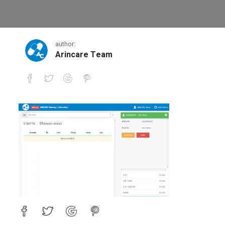
1
author:
Arincare Team
1