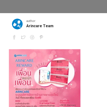
1
author:
Arincare Team
1