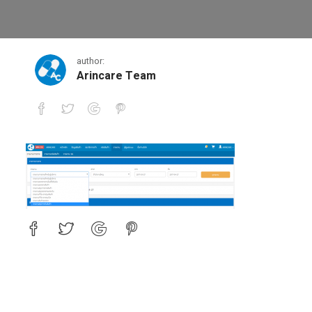
8
author:
Arincare Team
8