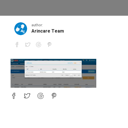
6
author:
Arincare Team
6