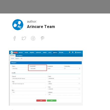
8
author:
Arincare Team
8