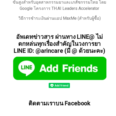
ขั้นสูงสำหรับอุตสาหกรรมยาและเภสัชกรรมไทย โดย
Google โครงการ TH.AI Leaders Accelerator
วิธีการชำระเงินผ่านแอป MaxMe (สำหรับผู้ซื้อ)
อัพเดทข่าวสาร ผ่านทาง LINE@ ไม่
ตกหล่นทุกเรื่องสำคัญในวงการยา
LINE ID: @arincare (มี @ ด้วยนะคะ)
ติดตามเราบน Facebook