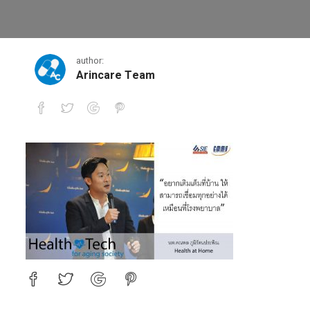
1
author:
Arincare Team
1