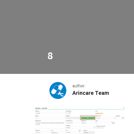
8
author:
Arincare Team
8