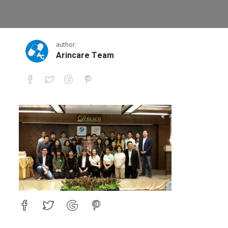
6
author:
Arincare Team
6