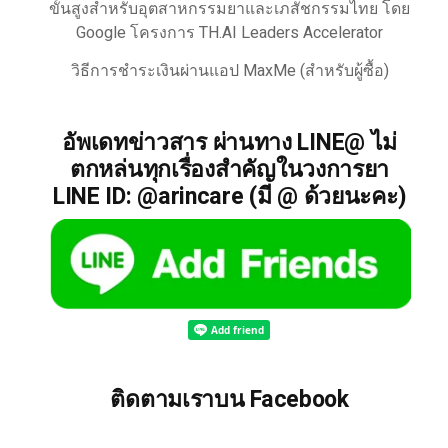
ขั้นสูงสำหรับอุตสาหกรรมยาและเภสัชกรรมไทย โดย
Google โครงการ TH.AI Leaders Accelerator
วิธีการชำระเงินผ่านแอป MaxMe (สำหรับผู้ซื้อ)
อัพเดทข่าวสาร ผ่านทาง LINE@ ไม่
ตกหล่นทุกเรื่องสำคัญในวงการยา
LINE ID: @arincare (มี @ ด้วยนะคะ)
ติดตามเราบน Facebook