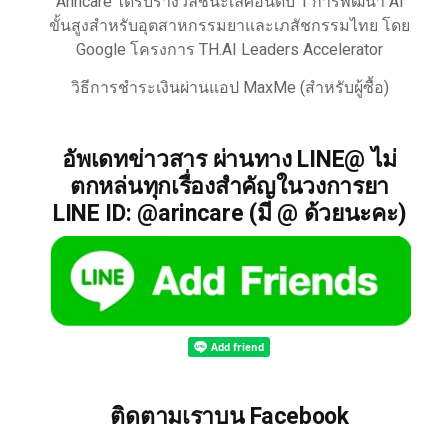
Arincare ได้รับรางวัลชนะเลิศอันดับ 1 การพัฒนา AI
ขั้นสูงสำหรับอุตสาหกรรมยาและเภสัชกรรมไทย โดย
Google โครงการ TH.AI Leaders Accelerator
วิธีการชำระเงินผ่านแอป MaxMe (สำหรับผู้ซื้อ)
อัพเดทข่าวสาร ผ่านทาง LINE@ ไม่
ตกหล่นทุกเรื่องสำคัญในวงการยา
LINE ID: @arincare (มี @ ด้วยนะคะ)
ติดตามเราบน Facebook