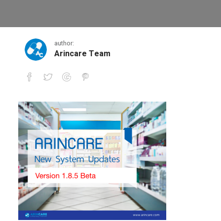
1
author:
Arincare Team
1