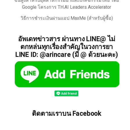
ขั้นสูงสำหรับอุตสาหกรรมยาและเภสัชกรรมไทย โดย
Google โครงการ TH.AI Leaders Accelerator
วิธีการชำระเงินผ่านแอป MaxMe (สำหรับผู้ซื้อ)
อัพเดทข่าวสาร ผ่านทาง LINE@ ไม่
ตกหล่นทุกเรื่องสำคัญในวงการยา
LINE ID: @arincare (มี @ ด้วยนะคะ)
ติดตามเราบน Facebook