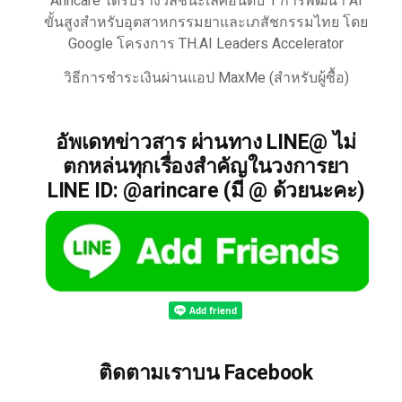
Arincare ได้รับรางวัลชนะเลิศอันดับ 1 การพัฒนา AI
ขั้นสูงสำหรับอุตสาหกรรมยาและเภสัชกรรมไทย โดย
Google โครงการ TH.AI Leaders Accelerator
วิธีการชำระเงินผ่านแอป MaxMe (สำหรับผู้ซื้อ)
อัพเดทข่าวสาร ผ่านทาง LINE@ ไม่
ตกหล่นทุกเรื่องสำคัญในวงการยา
LINE ID: @arincare (มี @ ด้วยนะคะ)
ติดตามเราบน Facebook