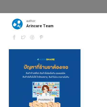
1
author:
Arincare Team
1