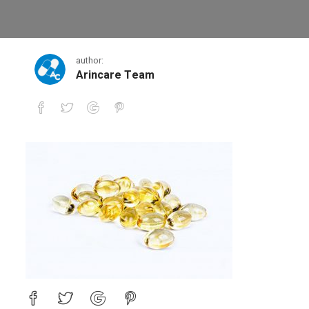
1
author:
Arincare Team
1