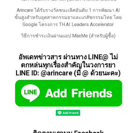
Arincare ได้รับรางวัลชนะเลิศอันดับ 1 การพัฒนา AI
ขั้นสูงสำหรับอุตสาหกรรมยาและเภสัชกรรมไทย โดย
Google โครงการ TH.AI Leaders Accelerator
วิธีการชำระเงินผ่านแอป MaxMe (สำหรับผู้ซื้อ)
อัพเดทข่าวสาร ผ่านทาง LINE@ ไม่
ตกหล่นทุกเรื่องสำคัญในวงการยา
LINE ID: @arincare (มี @ ด้วยนะคะ)