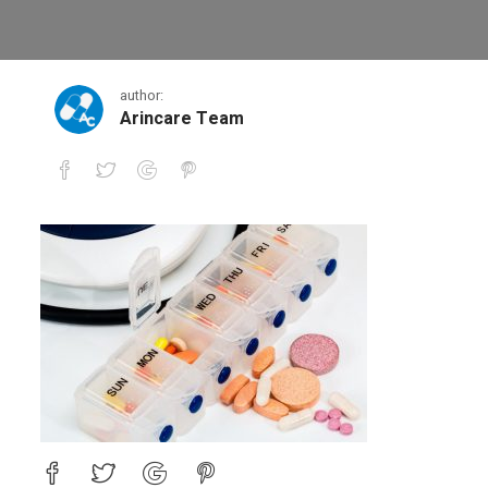
1
author:
Arincare Team
1