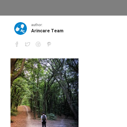
8
author:
Arincare Team
8