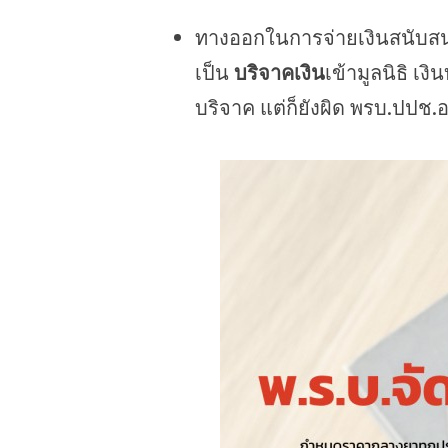
ทางออกในการจ่ายเงินสนับสนุน
เป็น
บริจาคเงิน
เข้ามูลนิธิ เง
บริจาค แต่ก็ยังผิด พรบ.ปปช.อย