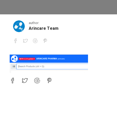
1
author:
Arincare Team
1
Search