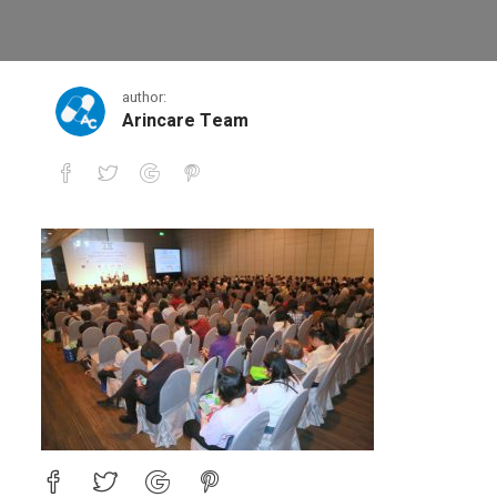
0_BP1ibyKk5c5-JMD-
author:
Arincare Team
0_BP1ibyKk5c5-JMD-