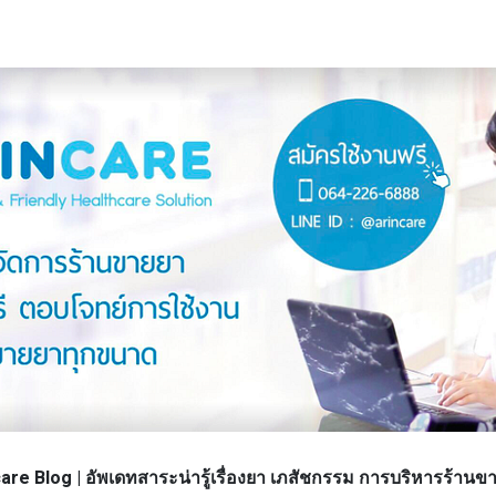
re Blog | อัพเดทสาระน่ารู้เรื่องยา เภสัชกรรม การบริหารร้า