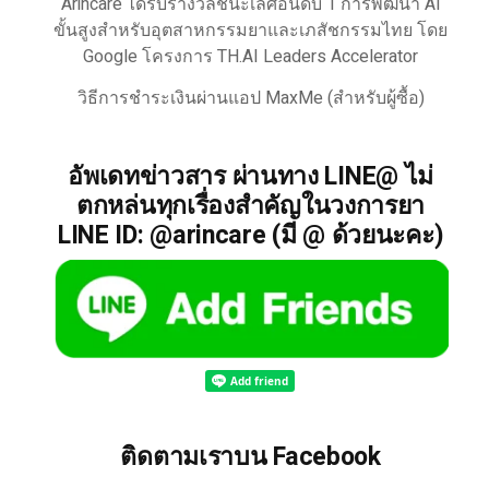
Arincare ได้รับรางวัลชนะเลิศอันดับ 1 การพัฒนา AI
ขั้นสูงสำหรับอุตสาหกรรมยาและเภสัชกรรมไทย โดย
Google โครงการ TH.AI Leaders Accelerator
วิธีการชำระเงินผ่านแอป MaxMe (สำหรับผู้ซื้อ)
อัพเดทข่าวสาร ผ่านทาง LINE@ ไม่
ตกหล่นทุกเรื่องสำคัญในวงการยา
LINE ID: @arincare (มี @ ด้วยนะคะ)
ติดตามเราบน Facebook