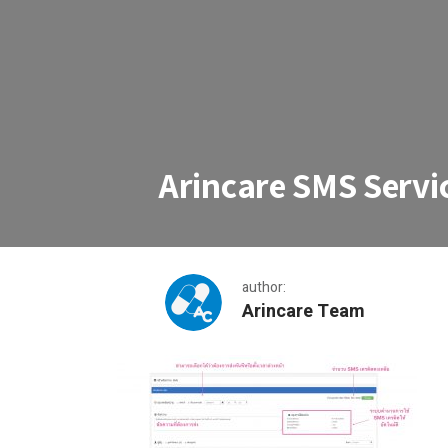
Arincare SMS Servi
author:
Arincare Team
Arincare SMS Service 2 – Compose message