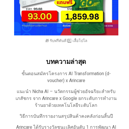
🎁 รับฟรีทันที 1️⃣ เสื้อโปโล
บทความล่าสุด
ขั้นตอนสมัครโครงการ AI Transformation (d-
voucher) x Arincare
แนะนำ Nicha AI – นวัตกรรมผู้ช่วยอัจฉริยะสำหรับ
เภสัชกร จาก Arincare x Google ยกระดับการทำงาน
ร้านยาด้วยเทคโนโลยีระดับโลก
วิธีการบันทึกรายงานสรุปสินค้าคงคลังก่อนสิ้นปี
Arincare ได้รับรางวัลชนะเลิศอันดับ 1 การพัฒนา AI