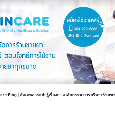
re Blog | อัพเดทสาระน่ารู้เรื่องยา เภสัชกรรม การบริหารร้า