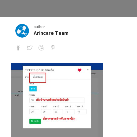
pos_wizard2
author:
Arincare Team
pos_wizard2