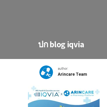
ปก blog iqvia
author:
Arincare Team
ปก blog iqvia