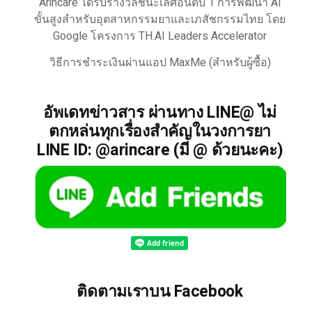
Arincare ได้รับรางวัลชนะเลิศอันดับ 1 การพัฒนา AI
ขั้นสูงสำหรับอุตสาหกรรมยาและเภสัชกรรมไทย โดย
Google โครงการ TH.AI Leaders Accelerator
วิธีการชำระเงินผ่านแอป MaxMe (สำหรับผู้ซื้อ)
อัพเดทข่าวสาร ผ่านทาง LINE@ ไม่
ตกหล่นทุกเรื่องสำคัญในวงการยา
LINE ID: @arincare (มี @ ด้วยนะคะ)
ติดตามเราบน Facebook