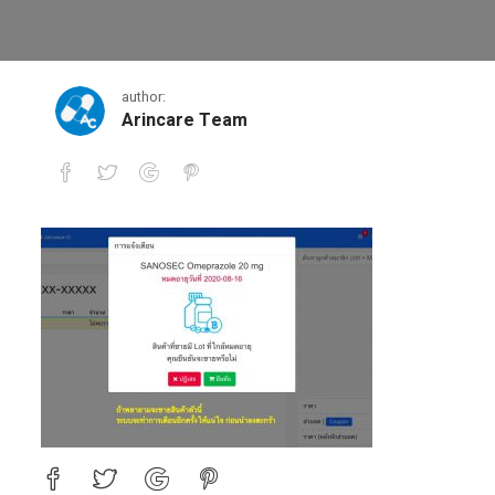
1597598070704
author:
Arincare Team
1597598070704