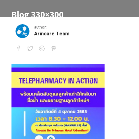
Blog 330×300
px_๒๐๐๙๒๙_2
author:
Arincare Team
Blog 330×300 px_๒๐๐๙๒๙_2