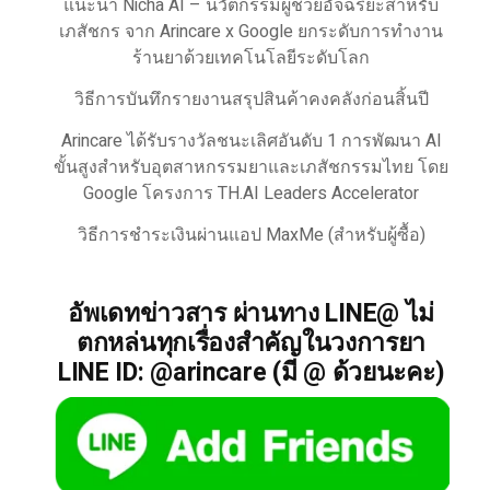
แนะนำ Nicha AI – นวัตกรรมผู้ช่วยอัจฉริยะสำหรับ
เภสัชกร จาก Arincare x Google ยกระดับการทำงาน
ร้านยาด้วยเทคโนโลยีระดับโลก
วิธีการบันทึกรายงานสรุปสินค้าคงคลังก่อนสิ้นปี
Arincare ได้รับรางวัลชนะเลิศอันดับ 1 การพัฒนา AI
ขั้นสูงสำหรับอุตสาหกรรมยาและเภสัชกรรมไทย โดย
Google โครงการ TH.AI Leaders Accelerator
วิธีการชำระเงินผ่านแอป MaxMe (สำหรับผู้ซื้อ)
อัพเดทข่าวสาร ผ่านทาง LINE@ ไม่
ตกหล่นทุกเรื่องสำคัญในวงการยา
LINE ID: @arincare (มี @ ด้วยนะคะ)