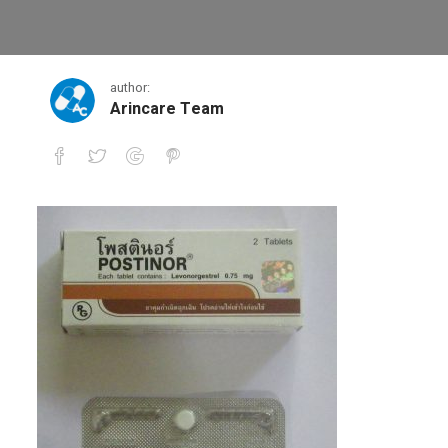
100_0192
author:
Arincare Team
100_0192