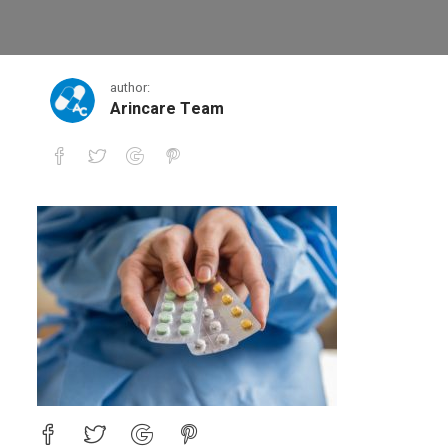
58856028.2257ce78ff8f41789d27
author:
Arincare Team
58856028.2257ce78ff8f41789d27dea232faffa3.20100515