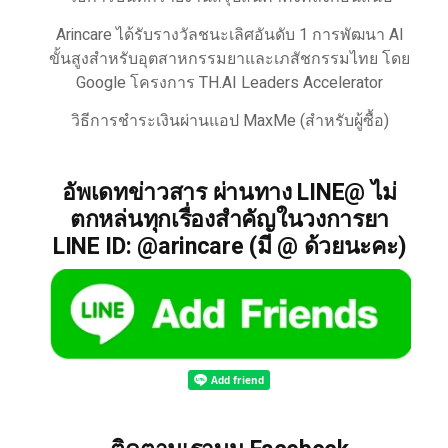
Arincare ได้รับรางวัลชนะเลิศอันดับ 1 การพัฒนา AI
ขั้นสูงสำหรับอุตสาหกรรมยาและเภสัชกรรมไทย โดย
Google โครงการ TH.AI Leaders Accelerator
วิธีการชำระเงินผ่านแอป MaxMe (สำหรับผู้ซื้อ)
อัพเดทข่าวสาร ผ่านทาง LINE@ ไม่
ตกหล่นทุกเรื่องสำคัญในวงการยา
LINE ID: @arincare (มี @ ด้วยนะคะ)