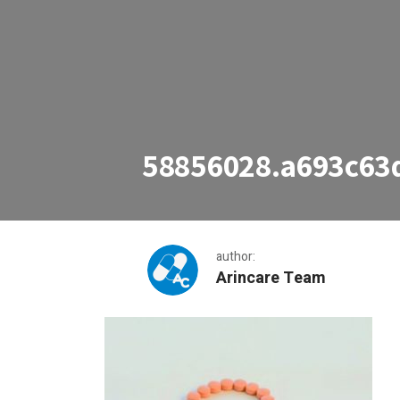
58856028.a693c63
author:
Arincare Team
58856028.a693c63d11964994a6fb066029766b4