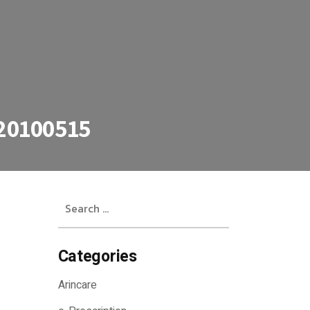
20100515
Search
for:
Categories
Arincare