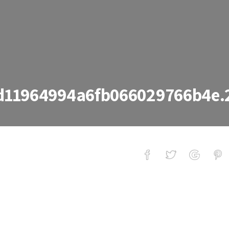
d11964994a6fb066029766b4e.
e.20100515