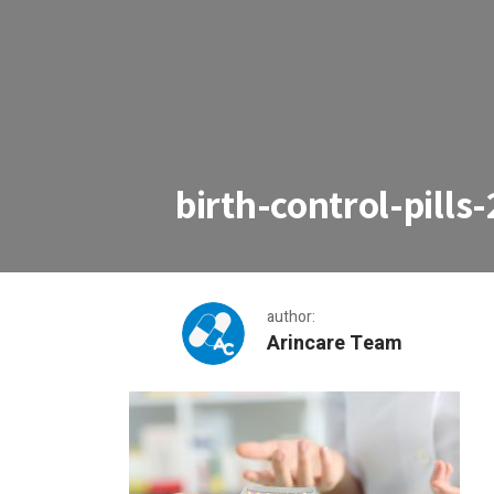
birth-control-pills-
author:
Arincare Team
birth-control-pills-2