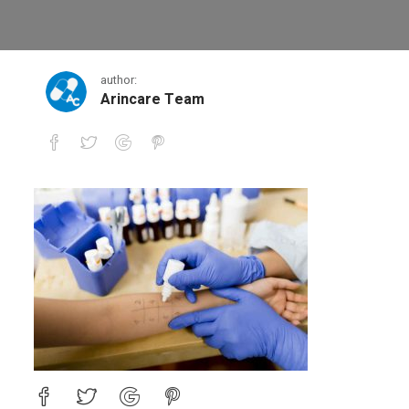
โรคภูมิแพ้-pobpad
author:
Arincare Team
โรคภูมิแพ้-pobpad