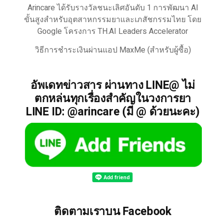
Arincare ได้รับรางวัลชนะเลิศอันดับ 1 การพัฒนา AI
ขั้นสูงสำหรับอุตสาหกรรมยาและเภสัชกรรมไทย โดย
Google โครงการ TH.AI Leaders Accelerator
วิธีการชำระเงินผ่านแอป MaxMe (สำหรับผู้ซื้อ)
อัพเดทข่าวสาร ผ่านทาง LINE@ ไม่
ตกหล่นทุกเรื่องสำคัญในวงการยา
LINE ID: @arincare (มี @ ด้วยนะคะ)
ติดตามเราบน Facebook