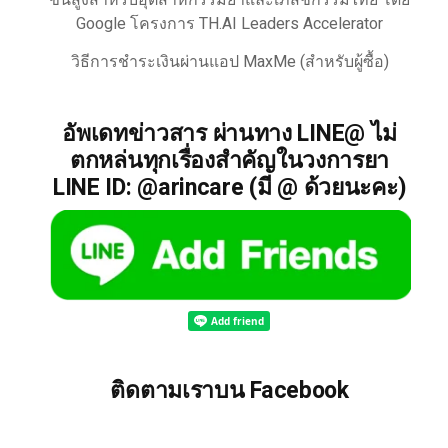
ขั้นสูงสำหรับอุตสาหกรรมยาและเภสัชกรรมไทย โดย
Google โครงการ TH.AI Leaders Accelerator
วิธีการชำระเงินผ่านแอป MaxMe (สำหรับผู้ซื้อ)
อัพเดทข่าวสาร ผ่านทาง LINE@ ไม่
ตกหล่นทุกเรื่องสำคัญในวงการยา
LINE ID: @arincare (มี @ ด้วยนะคะ)
ติดตามเราบน Facebook