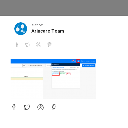
tempsnip-1
author:
Arincare Team
tempsnip-1