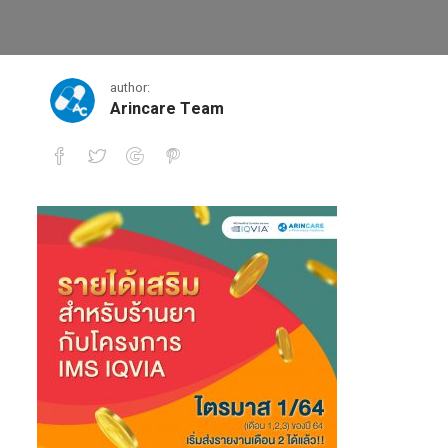
IQVIA-01 (1)
author:
Arincare Team
IQVIA-01 (1)