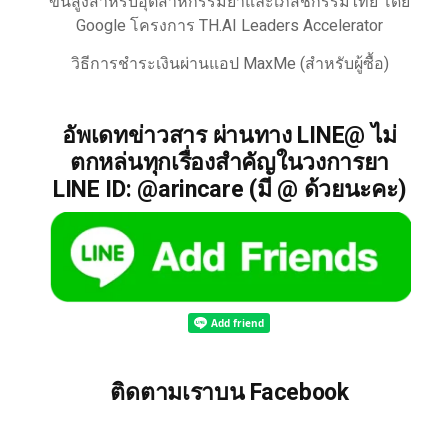
ขั้นสูงสำหรับอุตสาหกรรมยาและเภสัชกรรมไทย โดย
Google โครงการ TH.AI Leaders Accelerator
วิธีการชำระเงินผ่านแอป MaxMe (สำหรับผู้ซื้อ)
อัพเดทข่าวสาร ผ่านทาง LINE@ ไม่
ตกหล่นทุกเรื่องสำคัญในวงการยา
LINE ID: @arincare (มี @ ด้วยนะคะ)
ติดตามเราบน Facebook