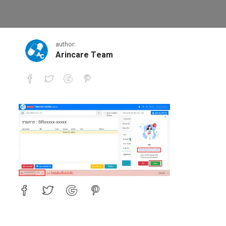
8.3
author:
Arincare Team
8.3