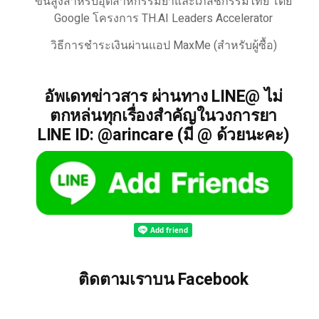
ขั้นสูงสำหรับอุตสาหกรรมยาและเภสัชกรรมไทย โดย
Google โครงการ TH.AI Leaders Accelerator
วิธีการชำระเงินผ่านแอป MaxMe (สำหรับผู้ซื้อ)
อัพเดทข่าวสาร ผ่านทาง LINE@ ไม่
ตกหล่นทุกเรื่องสำคัญในวงการยา
LINE ID: @arincare (มี @ ด้วยนะคะ)
ติดตามเราบน Facebook