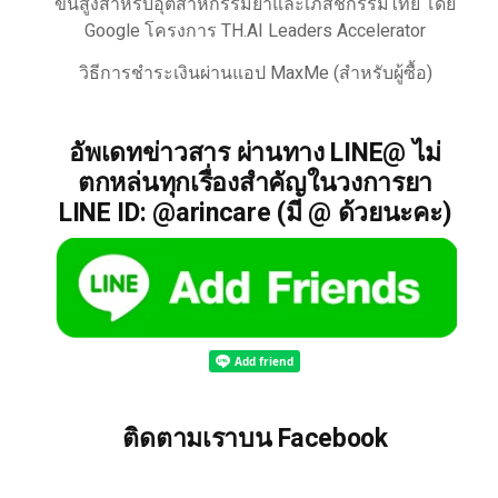
ขั้นสูงสำหรับอุตสาหกรรมยาและเภสัชกรรมไทย โดย
Google โครงการ TH.AI Leaders Accelerator
วิธีการชำระเงินผ่านแอป MaxMe (สำหรับผู้ซื้อ)
อัพเดทข่าวสาร ผ่านทาง LINE@ ไม่
ตกหล่นทุกเรื่องสำคัญในวงการยา
LINE ID: @arincare (มี @ ด้วยนะคะ)
ติดตามเราบน Facebook