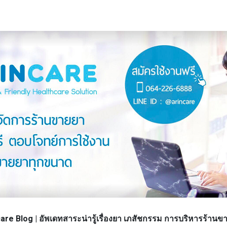
re Blog | อัพเดทสาระน่ารู้เรื่องยา เภสัชกรรม การบริหารร้า