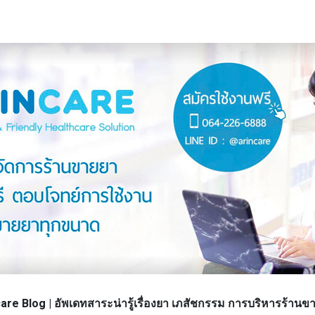
re Blog | อัพเดทสาระน่ารู้เรื่องยา เภสัชกรรม การบริหารร้า