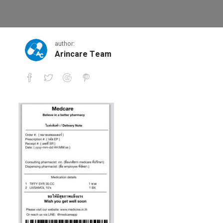
8
author:
Arincare Team
8