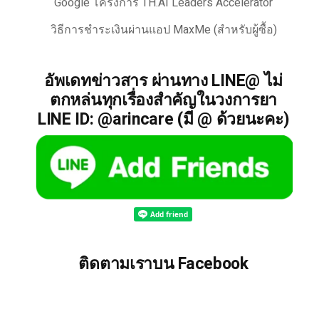
Google โครงการ TH.AI Leaders Accelerator
วิธีการชำระเงินผ่านแอป MaxMe (สำหรับผู้ซื้อ)
อัพเดทข่าวสาร ผ่านทาง LINE@ ไม่
ตกหล่นทุกเรื่องสำคัญในวงการยา
LINE ID: @arincare (มี @ ด้วยนะคะ)
ติดตามเราบน Facebook